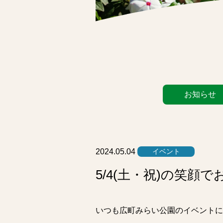
カ
お知らせ
テ
ゴ
リ
ー
リ
2024.05.04
イベント
ス
5/4(土・祝)の笑顔
ト
いつも広町みらい公園のイベントに