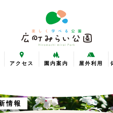
楽
し
く
学
べ
る
公
園
広
アクセス
園内案内
屋外利用
町
み
ら
い
公
園
新情報