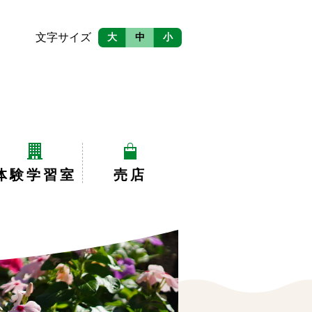
文字サイズ
大
中
小
体験学習室
売店