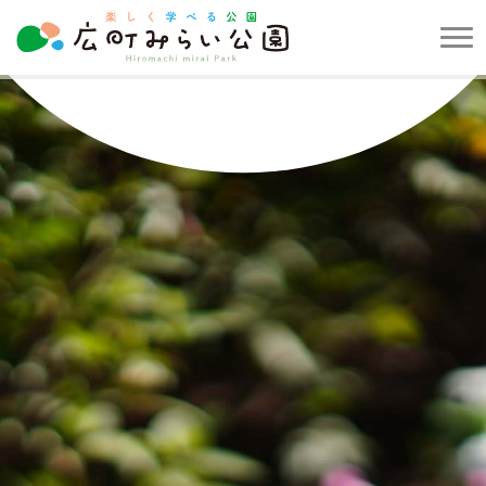
メ
ニ
楽
ュ
し
ー
く
を
学
開
べ
閉
る
す
公
る
園
広
町
み
ら
い
公
園