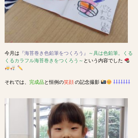
今月は
『海苔巻き色鉛筆をつくろう』
～
具は色鉛筆。くる
くるカラフル海苔巻きをつくろう
～
という内容でした
‍‍
‍‍‍
それでは、
完成品
と恒例の
笑顔
の記念撮影
⇩⇩⇩⇩⇩⇩⇩