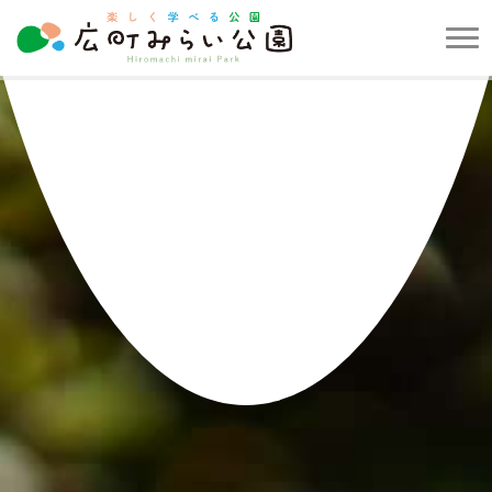
メ
ニ
楽
ュ
し
ー
く
を
学
開
べ
閉
る
す
公
る
園
広
町
み
ら
い
公
園