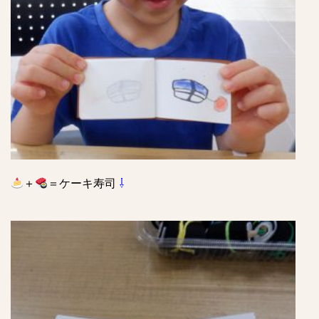
＋
＝ケーキ寿司
⇩