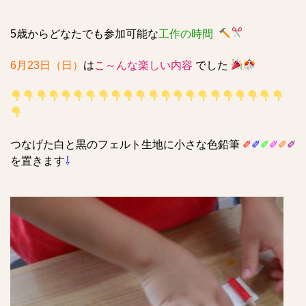
5歳からどなたでも参加可能な
工作の時間
6月23日（日）
は
こ～んな楽しい内容
でした
つなげた白と黒のフェルト生地に小さな色鉛筆
✐
✐
✐
✐
✐
✐
を置きます
⇩