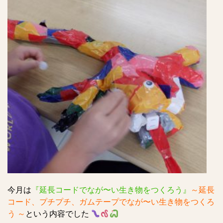
今月は
『延長コードでなが〜い生き物をつくろう』
～延長
コード、プチプチ、ガムテープでなが〜い生き物をつくろ
う
‍‍～
という内容でした
‍‍