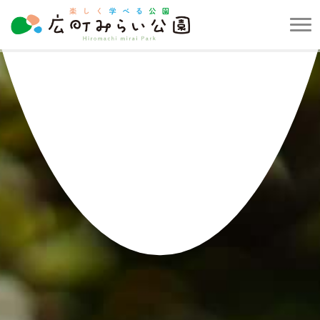
メ
ニ
楽
ュ
し
ー
く
を
学
開
べ
閉
る
す
公
る
園
広
町
み
ら
い
公
園