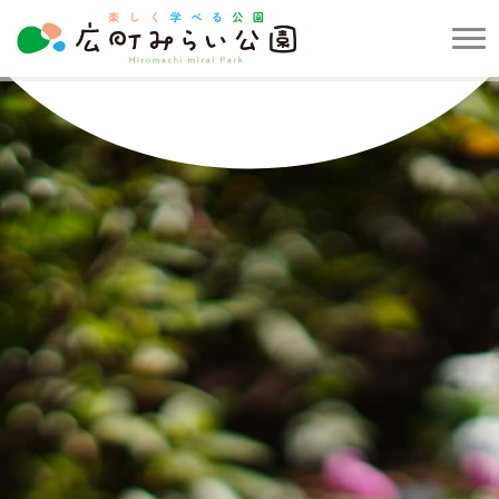
メ
ニ
楽
ュ
し
ー
く
を
学
開
べ
閉
る
す
公
る
園
広
町
み
ら
い
公
園