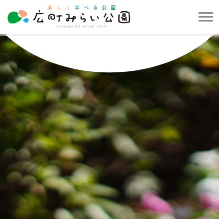
メ
ニ
楽
ュ
し
ー
く
を
学
開
べ
閉
る
す
公
る
園
広
町
み
ら
い
公
園