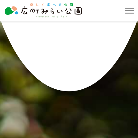
メ
ニ
楽
ュ
し
ー
く
を
学
開
べ
閉
る
す
公
る
園
広
町
み
ら
い
公
園