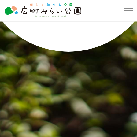
メ
ニ
楽
ュ
し
ー
く
を
学
開
べ
閉
る
す
公
る
園
広
町
み
ら
い
公
園