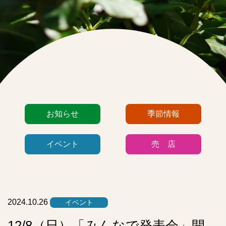
カ
お知らせ
季節情報
テ
ゴ
イベント
売 店
リ
ー
リ
ス
ト
2024.10.26
イベント
12/8（日）「みんなで発表会」開