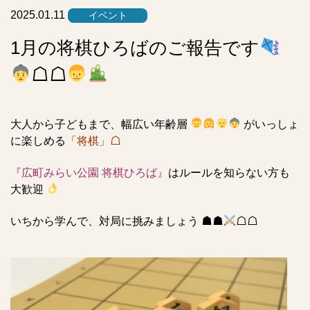
ト
2025.01.11
イベント
1月の将棋ひろばのご報告です
☖☖
大人から子どもまで、幅広い年齢層
がいっしょ
に楽しめる
「将棋」☖
『広町みらい公園 将棋ひろば』
はルールを知らない方も
大歓迎
いちから学んで、対局に挑みましょう ☗☗
☖☖