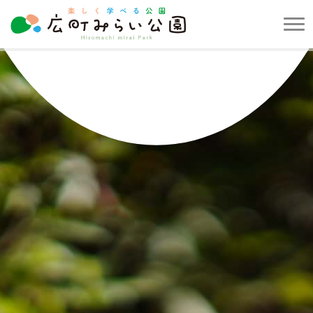
メ
ニ
楽
ュ
し
ー
く
を
学
開
べ
閉
る
す
公
る
園
広
町
み
ら
い
公
園