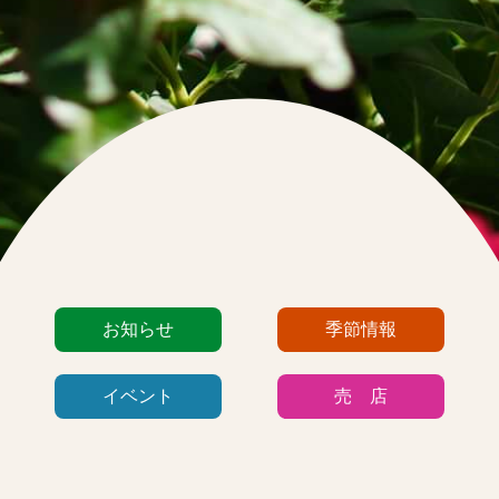
カ
お知らせ
季節情報
テ
ゴ
イベント
売 店
リ
ー
リ
ス