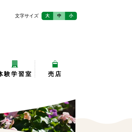
文字サイズ
大
中
小
体験学習室
売店