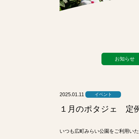
カ
お知らせ
テ
ゴ
リ
ー
リ
2025.01.11
イベント
ス
１月のポタジェ 定
ト
いつも広町みらい公園をご利用いた