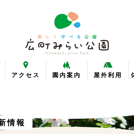
楽
し
く
学
べ
る
公
園
広
アクセス
園内案内
屋外利用
町
み
ら
い
公
園
新情報