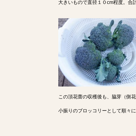
大きいもので直径１０cm程度。合
この頂花蕾の収穫後も、脇芽（側花
小振りのブロッコリーとして順々に