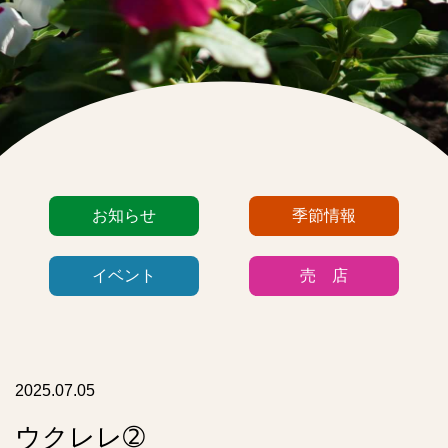
カ
お知らせ
季節情報
テ
ゴ
イベント
売 店
リ
ー
リ
ス
ト
2025.07.05
ウクレレ➁