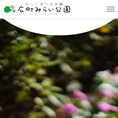
メ
ニ
楽
ュ
し
ー
く
を
学
開
べ
閉
る
す
公
る
園
広
町
み
ら
い
公
園