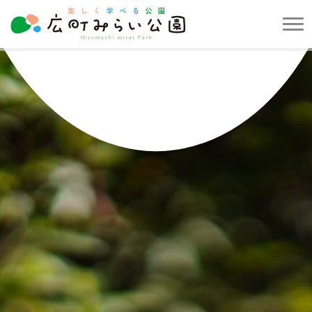
メ
ニ
楽
ュ
し
ー
く
を
学
開
べ
閉
る
す
公
る
園
広
町
み
ら
い
公
園