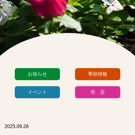
カ
お知らせ
季節情報
テ
ゴ
イベント
売 店
リ
ー
リ
ス
ト
2025.09.28