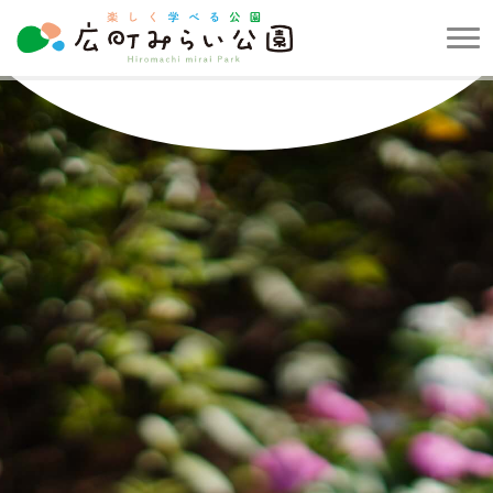
メ
ニ
楽
ュ
し
ー
く
を
学
開
べ
閉
る
す
公
る
園
広
町
み
ら
い
公
園