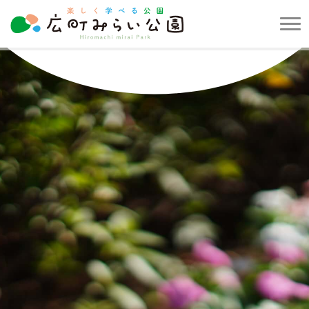
メ
ニ
楽
ュ
し
ー
く
を
学
開
べ
閉
る
す
公
る
園
広
町
み
ら
い
公
園