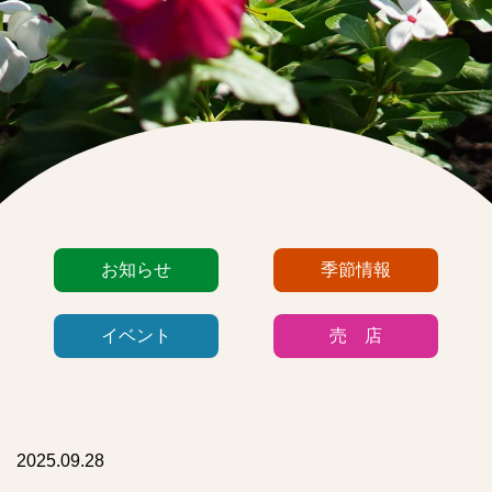
カ
お知らせ
季節情報
テ
ゴ
イベント
売 店
リ
ー
リ
ス
ト
2025.09.28