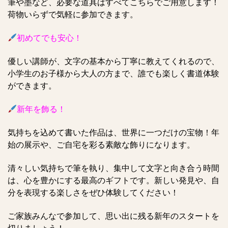
筆や墨など、必要な道具は
すべて
こちらでご用意します！
荷物いらずで気軽に参加できます。
初めてでも安心！
優しい講師が、文字の
基本から丁寧に
教えてくれるので、
小学生のお子様から大人の方まで、誰でも楽しく書道体験
ができます。
新年を飾る！
気持ちを込めて書いた作品は、
世界に一つだけ
の宝物！年
始の展示や、ご自宅を彩る素敵な飾りになります。
清々しい気持ちで筆を執り、集中して文字と向き合う時間
は、
心を豊かにする最高のギフト
です。新しい発見や、自
分を表現する楽しさをぜひ体験してください！
ご家族みんなで参加して、
思い出に残る新年のスタート
を