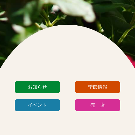
カ
お知らせ
季節情報
テ
ゴ
イベント
売 店
リ
ー
リ
ス
ト