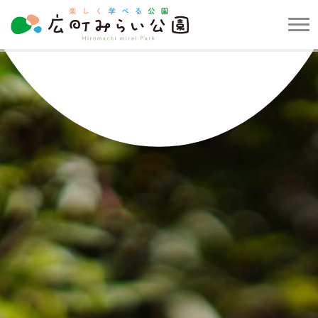
メ
ニ
楽
ュ
し
ー
く
を
学
開
べ
閉
る
す
公
る
園
広
町
み
ら
い
公
園