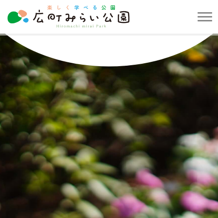
メ
ニ
楽
ュ
し
ー
く
を
学
開
べ
閉
る
す
公
る
園
広
町
み
ら
い
公
園