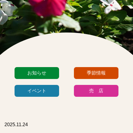
カ
お知らせ
季節情報
テ
ゴ
イベント
売 店
リ
ー
リ
ス
ト
2025.11.24