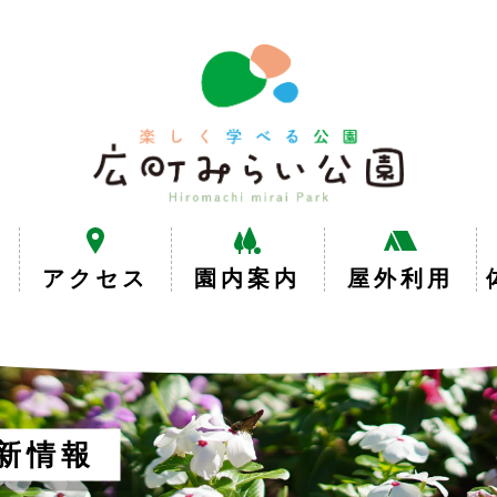
楽
し
く
学
べ
る
公
園
広
アクセス
園内案内
屋外利用
町
み
ら
い
公
園
新情報