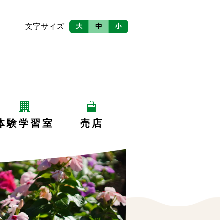
文字サイズ
大
中
小
体験学習室
売店