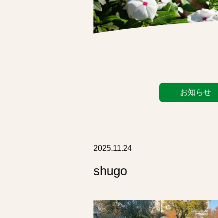
カ
お知らせ
テ
ゴ
リ
ー
リ
2025.11.24
ス
shugo
ト