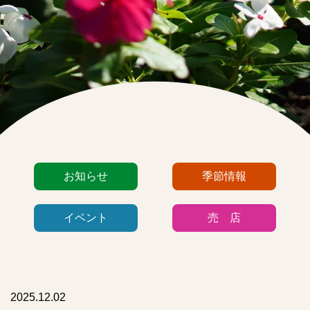
カ
お知らせ
季節情報
テ
ゴ
イベント
売 店
リ
ー
リ
ス
ト
2025.12.02