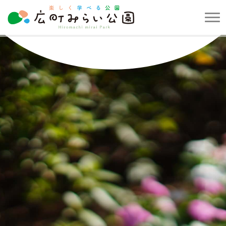
メ
ニ
楽
ュ
し
ー
く
を
学
開
べ
閉
る
す
公
る
園
広
町
み
ら
い
公
園