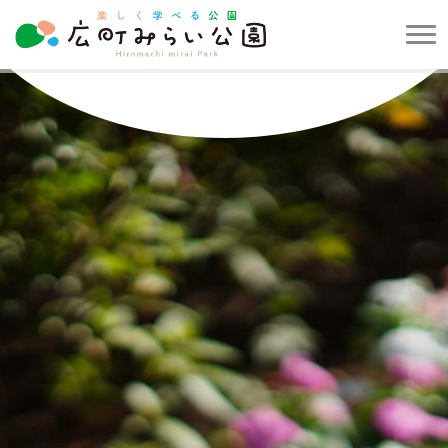
メ
ニ
楽
ュ
し
ー
く
を
学
開
べ
閉
る
す
公
る
園
広
町
み
ら
い
公
園