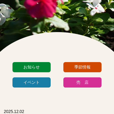
カ
お知らせ
季節情報
テ
ゴ
イベント
売 店
リ
ー
リ
ス
ト
2025.12.02