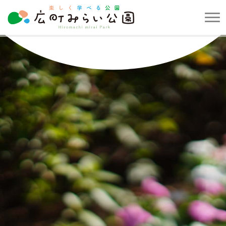
メ
ニ
楽
ュ
し
ー
く
を
学
開
べ
閉
る
す
公
る
園
広
町
み
ら
い
公
園