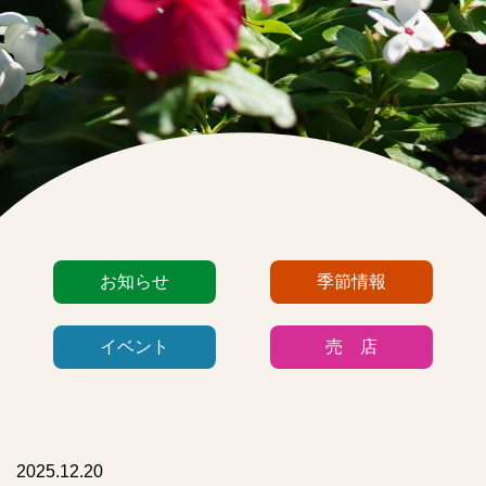
カ
お知らせ
季節情報
テ
ゴ
イベント
売 店
リ
ー
リ
ス
ト
2025.12.20