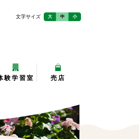
文字サイズ
大
中
小
体験学習室
売店