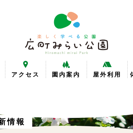
楽
し
く
学
べ
る
公
園
広
アクセス
園内案内
屋外利用
町
み
ら
い
公
園
新情報