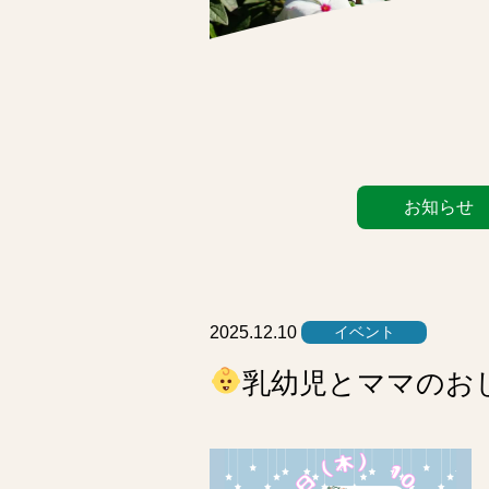
カ
お知らせ
テ
ゴ
リ
ー
リ
2025.12.10
イベント
ス
乳幼児とママのお
ト