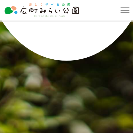
メ
ニ
楽
ュ
し
ー
く
を
学
開
べ
閉
る
す
公
る
園
広
町
み
ら
い
公
園