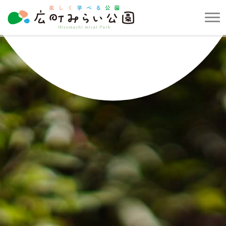
メ
ニ
楽
ュ
し
ー
く
を
学
開
べ
閉
る
す
公
る
園
広
町
み
ら
い
公
園