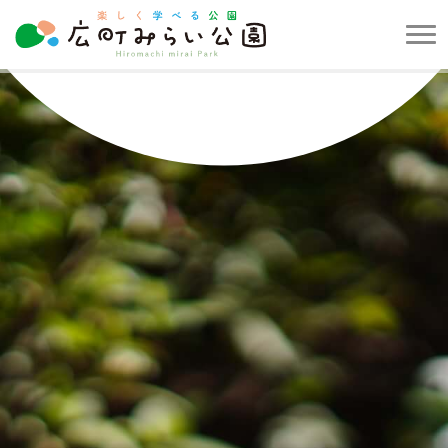
メ
ニ
楽
ュ
し
ー
く
を
学
開
べ
閉
る
す
公
る
園
広
町
み
ら
い
公
園