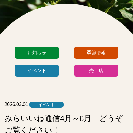
カ
お知らせ
季節情報
テ
ゴ
イベント
売 店
リ
ー
リ
ス
ト
2026.03.01
イベント
みらいいね通信4月～6月 どうぞ
ご覧ください！