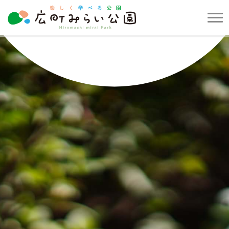
メ
ニ
楽
ュ
し
ー
く
を
学
開
べ
閉
る
す
公
る
園
広
町
み
ら
い
公
園