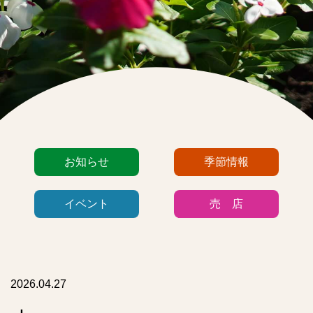
カ
お知らせ
季節情報
テ
ゴ
イベント
売 店
リ
ー
リ
ス
ト
2026.04.27