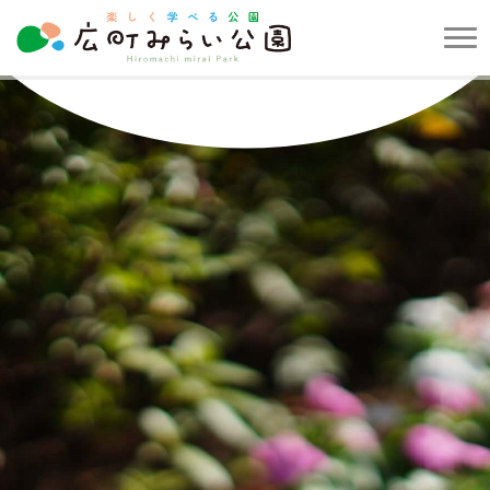
メ
ニ
楽
ュ
し
ー
く
を
学
開
べ
閉
る
す
公
る
園
広
町
み
ら
い
公
園