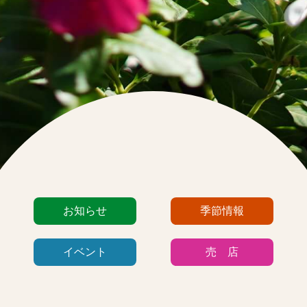
カ
お知らせ
季節情報
テ
ゴ
イベント
売 店
リ
ー
リ
ス