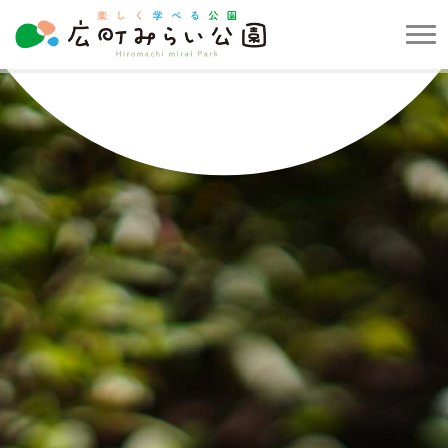
メ
ニ
楽
ュ
し
ー
く
を
学
開
べ
閉
る
す
公
る
園
広
町
み
ら
い
公
園