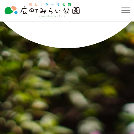
メ
ニ
楽
ュ
し
ー
く
を
学
開
べ
閉
る
す
公
る
園
広
町
み
ら
い
公
園