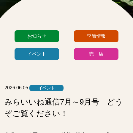
カ
お知らせ
季節情報
テ
ゴ
イベント
売 店
リ
ー
リ
ス
ト
2026.06.05
イベント
みらいいね通信7月～9月号 どう
ぞご覧ください！