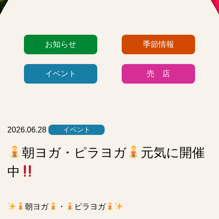
カ
お知らせ
季節情報
テ
ゴ
イベント
売 店
リ
ー
リ
ス
ト
2026.06.28
イベント
朝ヨガ・ピラヨガ
元気に開催
中
朝ヨガ
・
ピラヨガ