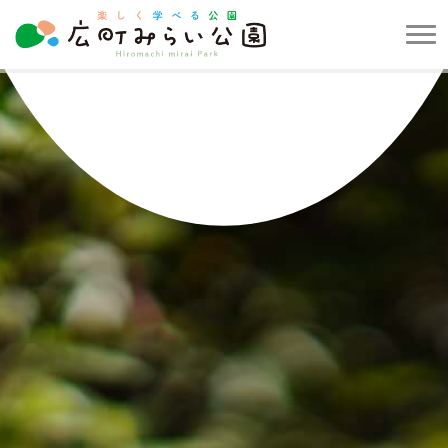
メ
ニ
楽
ュ
し
ー
く
を
学
開
べ
閉
る
す
公
る
園
広
町
み
ら
い
公
園