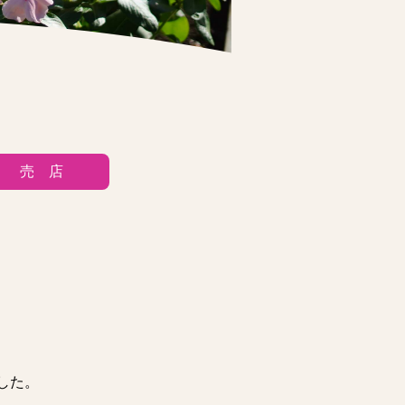
売 店
した。