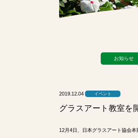
カ
お知らせ
テ
ゴ
リ
ー
リ
2019.12.04
イベント
ス
グラスアート教室を
ト
12月4日、日本グラスアート協会