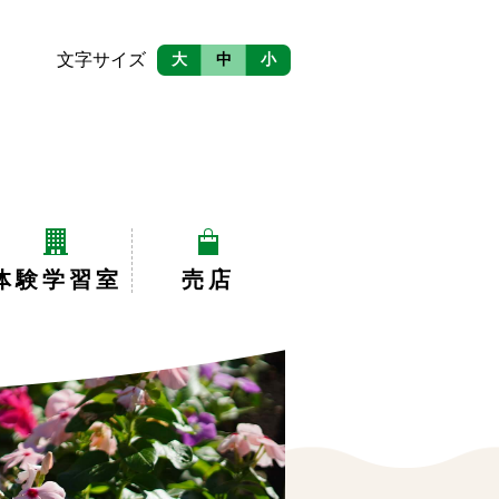
文字サイズ
大
中
小
体験学習室
売店