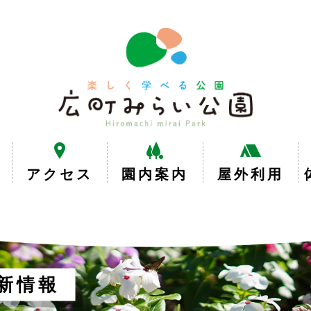
楽
し
く
学
べ
る
公
園
広
アクセス
園内案内
屋外利用
町
み
ら
い
公
園
新情報