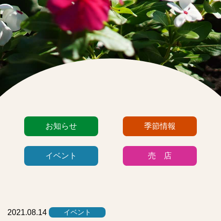
カ
お知らせ
季節情報
テ
ゴ
イベント
売 店
リ
ー
リ
ス
ト
2021.08.14
イベント