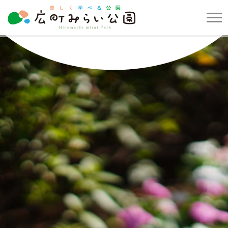
メ
ニ
楽
ュ
し
ー
く
を
学
開
べ
閉
る
す
公
る
園
広
町
み
ら
い
公
園