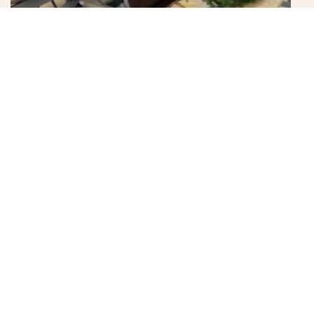
◆ミニツリー制作
この日、足を運んでくださいましたご来園の皆さまにも感
謝いたします。
「また演奏会やってほしい！」「楽しかった～」と多く声
を寄せられました。
これからもご声援にお応えして魅力あふれるイベントを開
催していきたいと思います。
皆様に素敵なクリスマスが訪れますように・・・・
Merry Christmas 。。。。☆彡。。