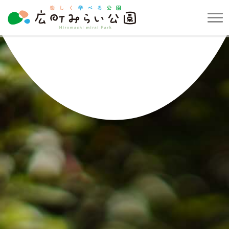
メ
ニ
楽
ュ
し
ー
く
を
学
開
べ
閉
る
す
公
る
園
広
町
み
ら
い
公
園