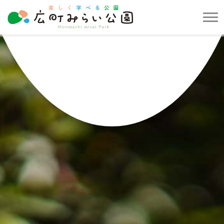
メ
ニ
楽
ュ
し
ー
く
を
学
開
べ
閉
る
す
公
る
園
広
町
み
ら
い
公
園