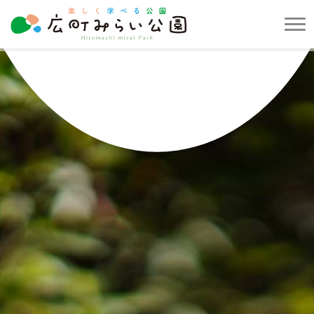
メ
ニ
楽
ュ
し
ー
く
を
学
開
べ
閉
る
す
公
る
園
広
町
み
ら
い
公
園