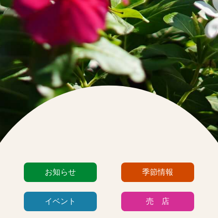
カ
お知らせ
季節情報
テ
ゴ
イベント
売 店
リ
ー