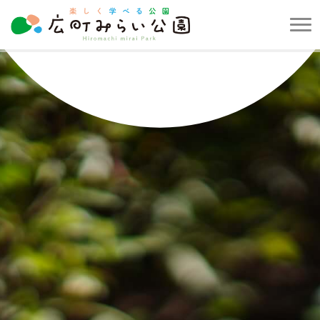
メ
ニ
楽
ュ
し
ー
く
を
学
開
べ
閉
る
す
公
る
園
広
町
み
ら
い
公
園