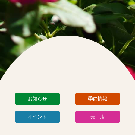
カ
お知らせ
季節情報
テ
ゴ
イベント
売 店
リ
ー
リ