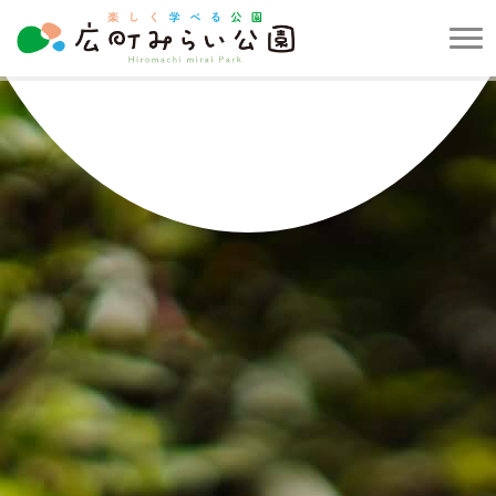
メ
ニ
楽
ュ
し
ー
く
を
学
開
べ
閉
る
す
公
る
園
広
町
み
ら
い
公
園