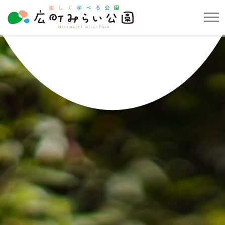
メ
ニ
楽
ュ
し
ー
く
を
学
開
べ
閉
る
す
公
る
園
広
町
み
ら
い
公
園