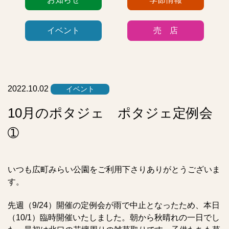
テ
ゴ
イベント
売 店
リ
ー
リ
ス
ト
2022.10.02
イベント
10月のポタジェ ポタジェ定例会
➀
いつも広町みらい公園をご利用下さりありがとうございま
す。
先週（9/24）開催の定例会が雨で中止となったため、本日
（10/1）臨時開催いたしました。朝から秋晴れの一日でし