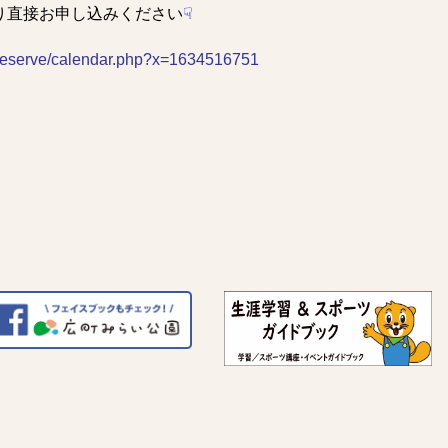
り直接お申し込みください
☟
jp/reserve/calendar.php?x=1634516751