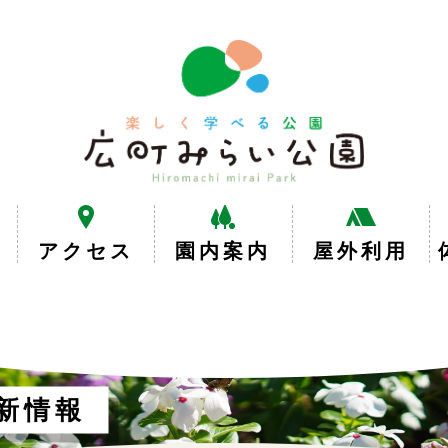
楽
し
く
学
べ
る
公
園
広
アクセス
園内案内
屋外利用
町
み
ら
い
公
園
新情報