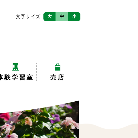
文字サイズ
大
中
小
体験学習室
売店