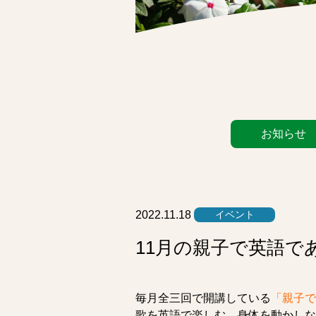
カ
お知らせ
テ
ゴ
リ
ー
リ
2022.11.18
イベント
ス
11月の親子で英語で
ト
毎月全三回で開講している
「親子で
歌を英語で楽しむ、身体を動かし