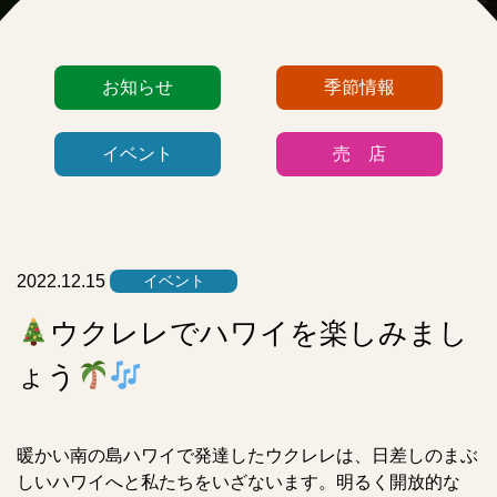
カ
お知らせ
季節情報
テ
ゴ
イベント
売 店
リ
ー
リ
ス
ト
2022.12.15
イベント
ウクレレでハワイを楽しみまし
ょう
暖かい南の島ハワイで発達したウクレレは、日差しのまぶ
しいハワイへと私たちをいざないます。明るく開放的な