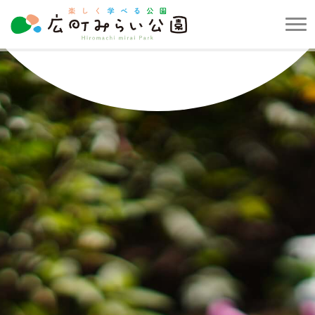
メ
ニ
楽
ュ
し
ー
く
を
学
開
べ
閉
る
す
公
る
園
広
町
み
ら
い
公
園