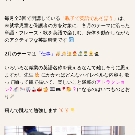
毎月全3回で開講している
「親子で英語であそぼう」
は、
未就学児童と保護者の方を対象に、各月のテーマに沿った
単語・フレーズ・歌を英語で楽しむ、身体を動かしながら
のアクティブな英語時間です
2月のテーマは
「仕事」
いろいろな職業の英語名称を覚えるなんて難しそうに
思え
ますが、
先生
‍にかかればどんなハイレベルな内容も 歌
って踊って観て描いて、楽しいこと満載の
アトラクショ
ン?
?
になるのはいつものとお
り
飛んで跳ねて勉強します