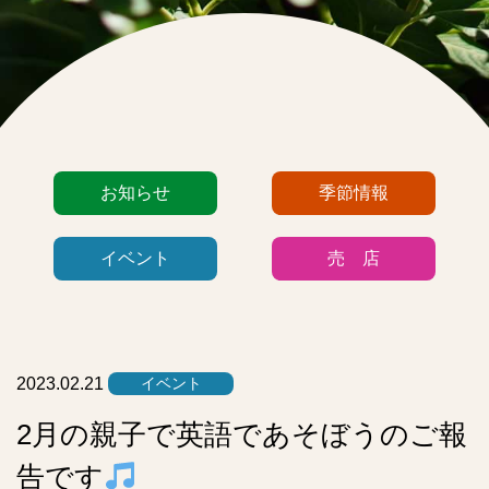
カ
お知らせ
季節情報
テ
ゴ
イベント
売 店
リ
ー
リ
ス
ト
2023.02.21
イベント
2月の親子で英語であそぼうのご報
告です