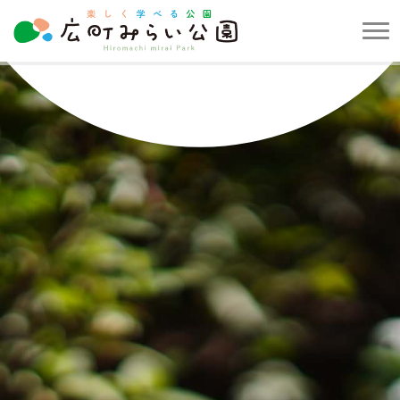
メ
ニ
楽
ュ
し
ー
く
を
学
開
べ
閉
る
す
公
る
園
広
町
み
ら
い
公
園