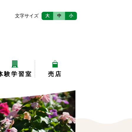
文字サイズ
大
中
小
体験学習室
売店