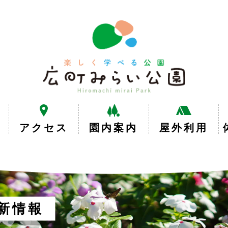
楽
し
く
学
べ
る
公
園
広
アクセス
園内案内
屋外利用
町
み
ら
い
公
園
新情報