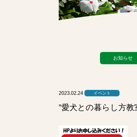
カ
お知らせ
テ
ゴ
リ
ー
リ
2023.02.24
イベント
ス
”愛犬との暮らし方教
ト