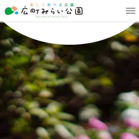
メ
ニ
楽
ュ
し
ー
く
を
学
開
べ
閉
る
す
公
る
園
広
町
み
ら
い
公
園