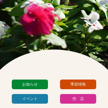
カ
お知らせ
季節情報
テ
ゴ
イベント
売 店
リ
ー