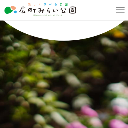
メ
ニ
楽
ュ
し
ー
く
を
学
開
べ
閉
る
す
公
る
園
広
町
み
ら
い
公
園