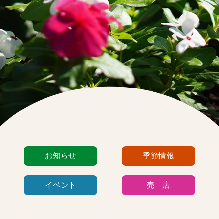
カ
お知らせ
季節情報
テ
ゴ
イベント
売 店
リ
ー
リ