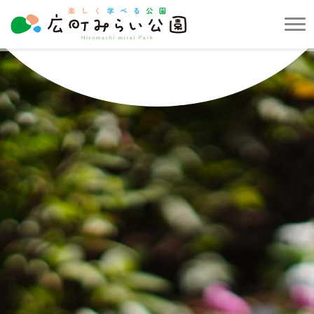
メ
ニ
楽
ュ
し
ー
く
を
学
開
べ
閉
る
す
公
る
園
広
町
み
ら
い
公
園