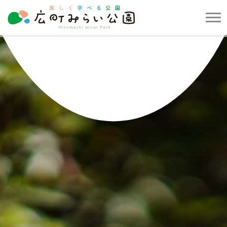
メ
ニ
楽
ュ
し
ー
く
を
学
開
べ
閉
る
す
公
る
園
広
町
み
ら
い
公
園