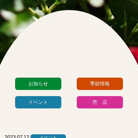
カ
お知らせ
季節情報
テ
ゴ
イベント
売 店
リ
ー
リ
ス
ト
2023.07.12
イベント