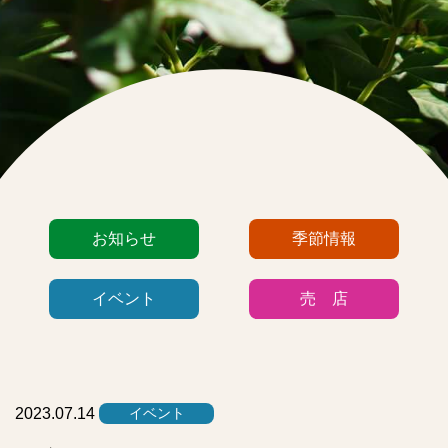
カ
お知らせ
季節情報
テ
ゴ
イベント
売 店
リ
ー
リ
ス
ト
2023.07.14
イベント