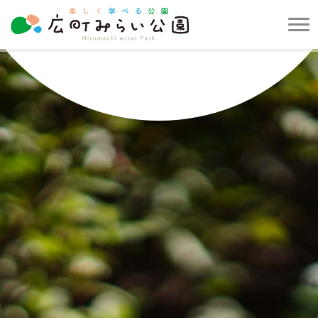
メ
ニ
楽
ュ
し
ー
く
を
学
開
べ
閉
る
す
公
る
園
広
町
み
ら
い
公
園