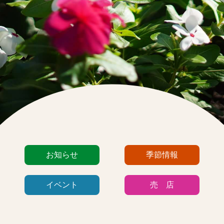
カ
お知らせ
季節情報
テ
ゴ
イベント
売 店
リ
ー
リ
ス