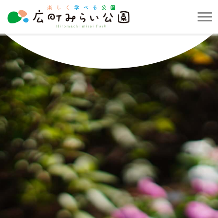
メ
ニ
楽
ュ
し
ー
く
を
学
開
べ
閉
る
す
公
る
園
広
町
み
ら
い
公
園