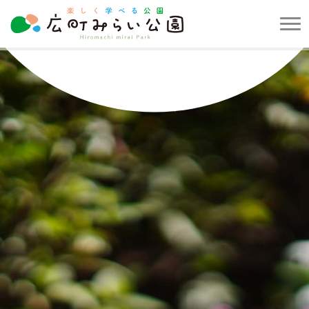
メ
ニ
楽
ュ
し
ー
く
を
学
開
べ
閉
る
す
公
る
園
広
町
み
ら
い
公
園