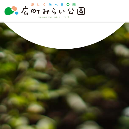
楽
し
く
学
べ
る
公
園
広
町
み
ら
い
公
園