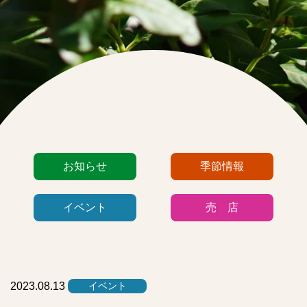
カ
お知らせ
季節情報
テ
ゴ
イベント
売 店
リ
ー
リ
ス
ト
2023.08.13
イベント