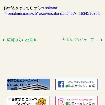
お申込みはこちらから⇒
nakano-
hiromatimirai.resv.jp/reserve/calendar.php?x=1634516751
8月のポタジェ 定例会➁
広町みらい公園❁夏の風景❁