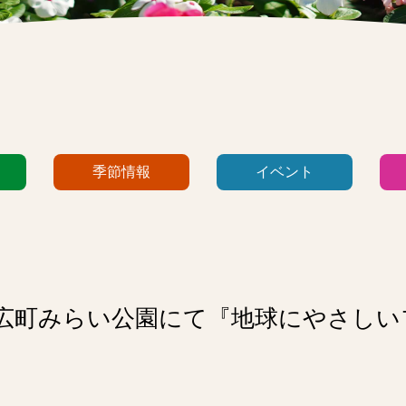
季節情報
イベント
7(日)広町みらい公園にて『地球にやさし