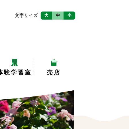
文字サイズ
大
中
小
体験学習室
売店