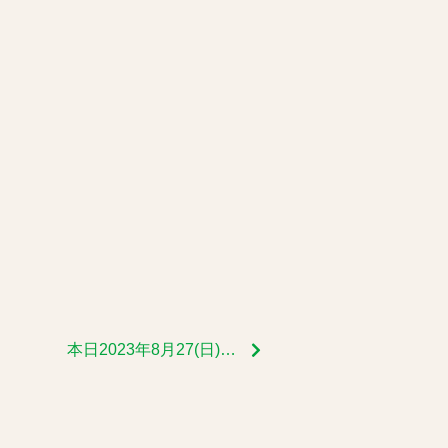
本日2023年8月27(日)広町みらい公園にて『地球にやさしいフェス』開催中！