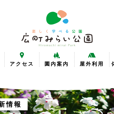
楽
し
く
学
べ
る
公
園
広
アクセス
園内案内
屋外利用
町
み
ら
い
公
園
新情報