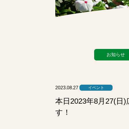
カ
お知らせ
テ
ゴ
リ
ー
リ
2023.08.27
イベント
ス
本日2023年8月2
ト
す！